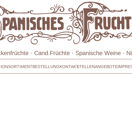
ckenfrüchte · Cand.Früchte · Spanische Weine · N
TION
SORTIMENT
BESTELLUNG
KONTAKT
STELLENANGEBOTE
IMPRE